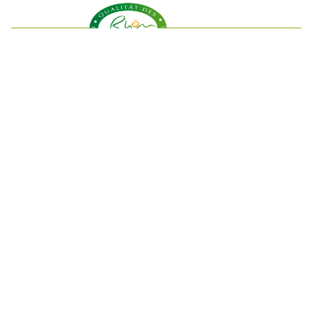
Kontakt
Metzgerei Mihm
Am Stadttor 2 | 36142 Tann (Rhön)
06682 213
bestellung@metzgerei-mihm.de
Öffnungszeiten (durchgehend geöffnet)
Montag, Dienstag, Mittwoch :
7 bis 15 Uhr
Donnerstag, Freitag:
7 bis 18 Uhr
Samstag:
7.30 bis 13 Uhr