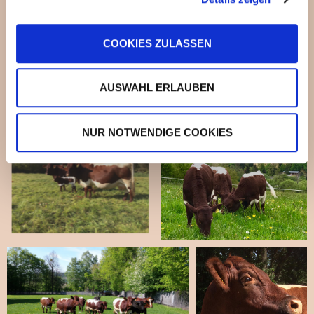
COOKIES ZULASSEN
Unsere Ochsen und Rinder auf
AUSWAHL ERLAUBEN
Weidegang
NUR NOTWENDIGE COOKIES